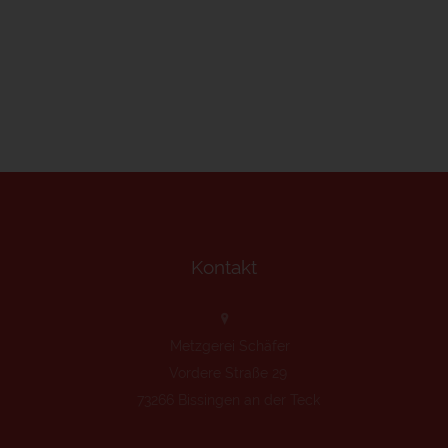
Kontakt
Metzgerei Schäfer
Vordere Straße 29
73266 Bissingen an der Teck