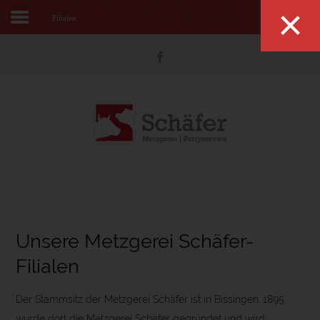
×
Filialen
Suchen
Home
Tagesessen
Wochenangebot
Partyservice
Metzgerei
Produkte
Unsere Metzgerei Schäfer-
Kontakt
Filialen
Der Stammsitz der Metzgerei Schäfer ist in Bissingen. 1895
wurde dort die Metzgerei Schäfer gegründet und wird